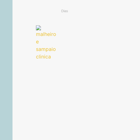
Dias
22 092 